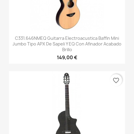
C331.646NMEQ Guitarra Electroacustica Baffin Mini
Jumbo Tipo APX De Sapeli Y EQ Con Afinador Acabado
Brillo
149,00 €
favorite_border