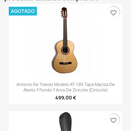
AGOTADO
favorite_border
Antonio De Toledo Modelo AT-19S Tapa Maciza De
Abeto Y Fondo Y Aros De Ziricote (Ciricote)
499,00 €
favorite_border