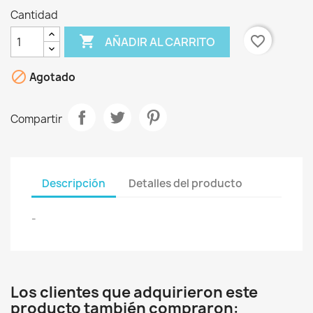
Cantidad

favorite_border
AÑADIR AL CARRITO

Agotado
Compartir
Descripción
Detalles del producto
-
Los clientes que adquirieron este
producto también compraron: