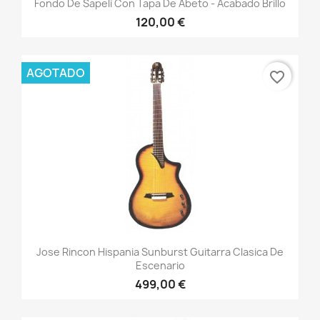
Fondo De Sapeli Con Tapa De Abeto - Acabado Brillo
120,00 €
AGOTADO
favorite_border
Jose Rincon Hispania Sunburst Guitarra Clasica De
Escenario
499,00 €