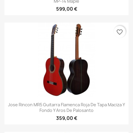
MP-14 Maple
599,00 €
favorite_border
Jose Rincon MR5 Guitarra Flamenca Roja De Tapa Maciza Y
Fondo Y Aros De Palosanto
359,00 €