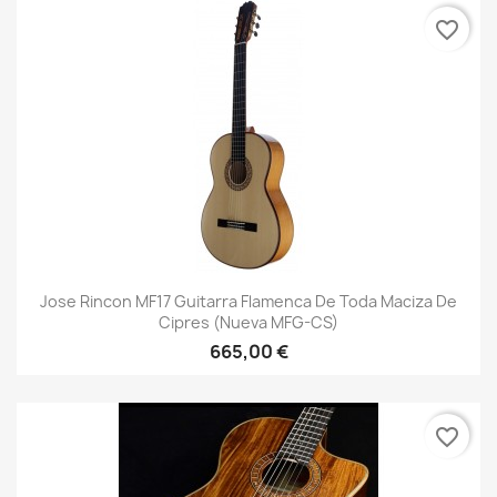
favorite_border
Jose Rincon MF17 Guitarra Flamenca De Toda Maciza De
Cipres (Nueva MFG-CS)
665,00 €
favorite_border