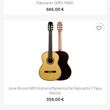
Palosanto (MFG-RSM)
665,00 €
favorite_border
Jose Rincon MF5 Guitarra Flamenca De Palosanto Y Tapa
Maciza
359,00 €