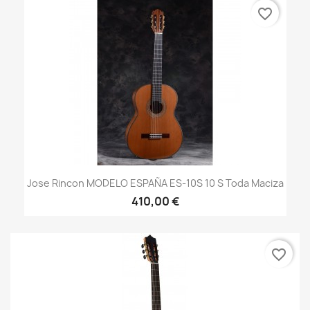
favorite_border
Jose Rincon MODELO ESPAÑA ES-10S 10 S Toda Maciza
410,00 €
favorite_border