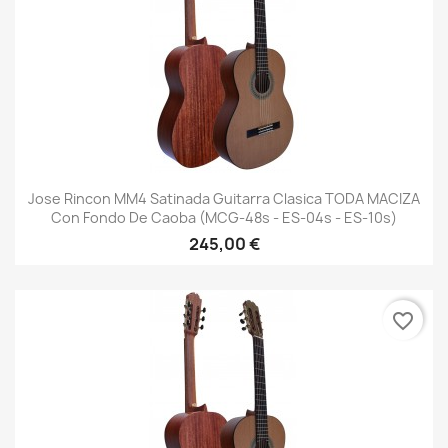
Jose Rincon MM4 Satinada Guitarra Clasica TODA MACIZA
Con Fondo De Caoba (MCG-48s - ES-04s - ES-10s)
245,00 €
favorite_border