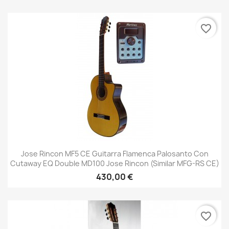
favorite_border
Jose Rincon MF5 CE Guitarra Flamenca Palosanto Con
Cutaway EQ Double MD100 Jose Rincon (similar MFG-RS CE)
430,00 €
favorite_border