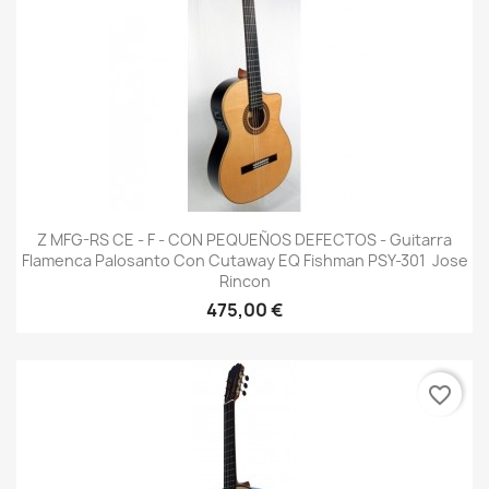
Z MFG-RS CE - F - CON PEQUEÑOS DEFECTOS - Guitarra
Flamenca Palosanto Con Cutaway EQ Fishman PSY-301  Jose
Rincon
475,00 €
favorite_border