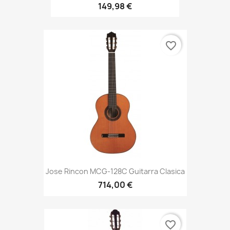
149,98 €
favorite_border
Jose Rincon MCG-128C Guitarra Clasica
714,00 €
favorite_border