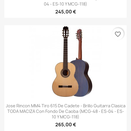
04 - ES-10 Y MCG-118)
245,00 €
favorite_border
Jose Rincon MM4 Tiro 615 De Cadete - Brillo Guitarra Clasica
TODA MACIZA Con Fondo De Caoba (MCG-48 - ES-04 - ES-
10 Y MCG-118)
265,00 €