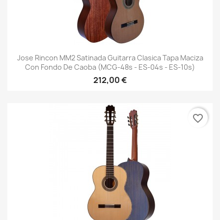
Jose Rincon MM2 Satinada Guitarra Clasica Tapa Maciza
Con Fondo De Caoba (MCG-48s - ES-04s - ES-10s)
212,00 €
favorite_border