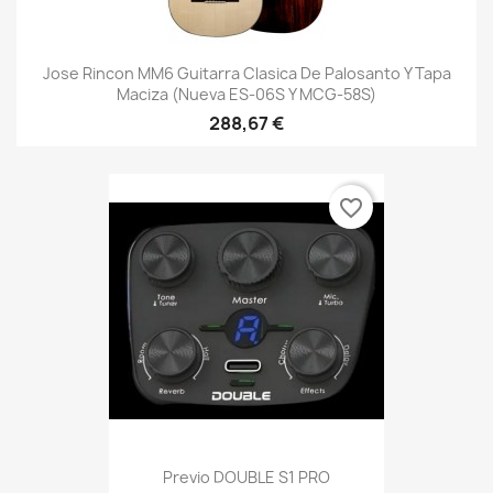
Jose Rincon MM6 Guitarra Clasica De Palosanto Y Tapa
Maciza (Nueva ES-06S Y MCG-58S)
288,67 €
favorite_border
Previo DOUBLE S1 PRO