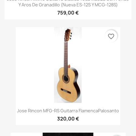
Y Aros De Granadillo (Nueva ES-12S Y MCG-128S)
759,00 €
favorite_border
Jose Rincon MFG-RS Guitarra FlamencaPalosanto
320,00 €