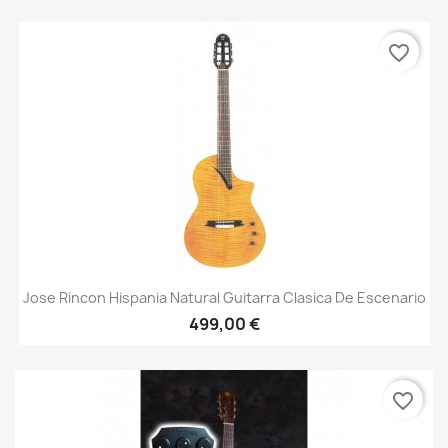
favorite_border
Jose Rincon Hispania Natural Guitarra Clasica De Escenario
499,00 €
favorite_border