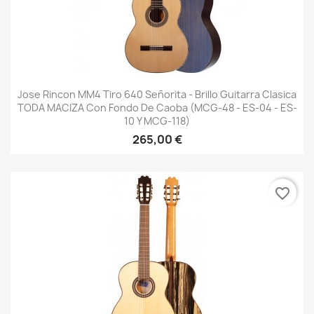
Jose Rincon MM4 Tiro 640 Señorita - Brillo Guitarra Clasica
TODA MACIZA Con Fondo De Caoba (MCG-48 - ES-04 - ES-
10 Y MCG-118)
265,00 €
favorite_border