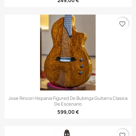
249,00 €
favorite_border
Jose Rincon Hispania Figured De Bubinga Guitarra Clasica
De Escenario
599,00 €
favorite_border