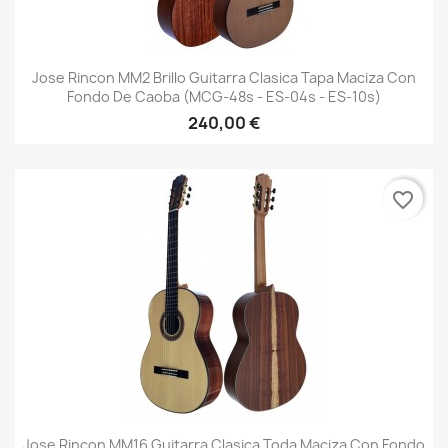
Jose Rincon MM2 Brillo Guitarra Clasica Tapa Maciza Con
Fondo De Caoba (MCG-48s - ES-04s - ES-10s)
240,00 €
favorite_border
Jose Rincon MM16 Guitarra Clasica Toda Maciza Con Fondo