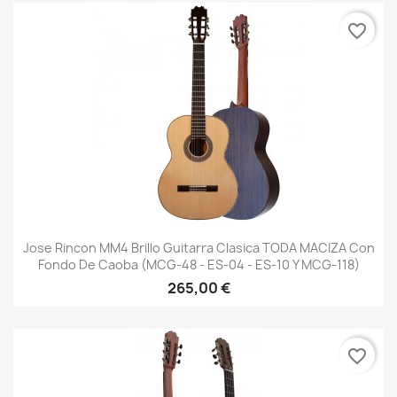
favorite_border
Jose Rincon MM4 Brillo Guitarra Clasica TODA MACIZA Con
Fondo De Caoba (MCG-48 - ES-04 - ES-10 Y MCG-118)
265,00 €
favorite_border