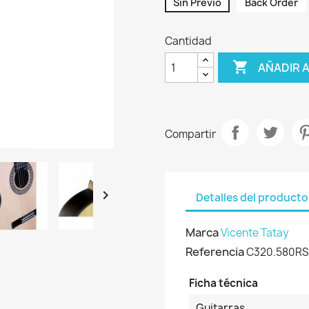
Sin Previo
Back Order
Cantidad

AÑADIR 
Compartir

Detalles del producto
Marca
Vicente Tatay
Referencia
C320.580RS
Ficha técnica
Guitarras