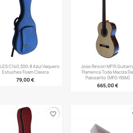
Vista rápida
Vista rápida


LES C140.300-8 Azul Vaquero
Jose Rincon MF15 Guitarr
Estuches Foam Clasica
Flamenca Toda Maciza D
Palosanto (MFG-RSM)
79,00 €
665,00 €
favorite_border
fa