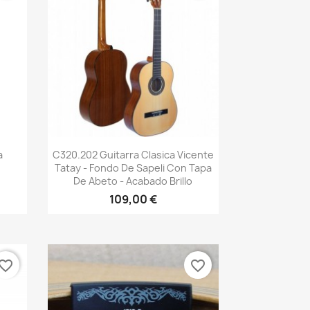
Vista rápida

a
C320.202 Guitarra Clasica Vicente
e
Tatay - Fondo De Sapeli Con Tapa
De Abeto - Acabado Brillo
109,00 €
vorite_border
favorite_border