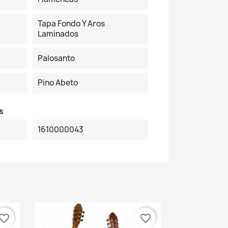
Tapa Fondo Y Aros
Laminados
Palosanto
Pino Abeto
s
1610000043
vorite_border
favorite_border