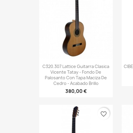
Vista rápida

C320.307 Lattice Guitarra Clasica
CIBE
Vicente Tatay - Fondo De
Palosanto Con Tapa Maciza De
Cedro - Acabado Brillo
380,00 €
favorite_border