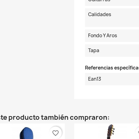
Calidades
Fondo Y Aros
Tapa
Referencias específica
Ean13
este producto también compraron:
favorite_border
fa