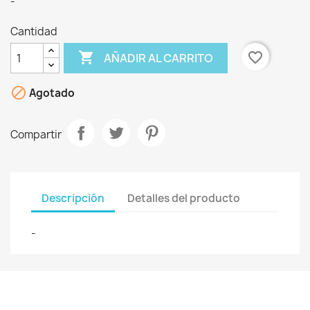
-
Cantidad

favorite_border
AÑADIR AL CARRITO

Agotado
Compartir
Descripción
Detalles del producto
-