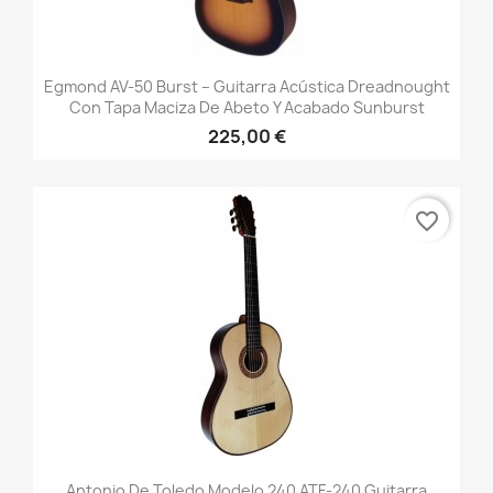
Egmond AV-50 Burst – Guitarra Acústica Dreadnought
Con Tapa Maciza De Abeto Y Acabado Sunburst
225,00 €
favorite_border
Antonio De Toledo Modelo 240 ATF-240 Guitarra