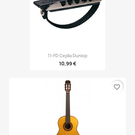
11-FD Cejilla Dunlop
10,99 €
favorite_border