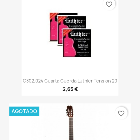
favorite_border
C302.024 Cuarta Cuerda Luthier Tension 20
2,65 €
AGOTADO
favorite_border