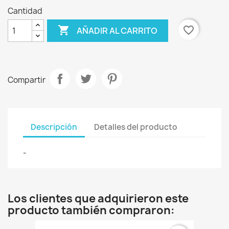
Cantidad

favorite_border
AÑADIR AL CARRITO
Compartir
Descripción
Detalles del producto
-
Los clientes que adquirieron este
producto también compraron: