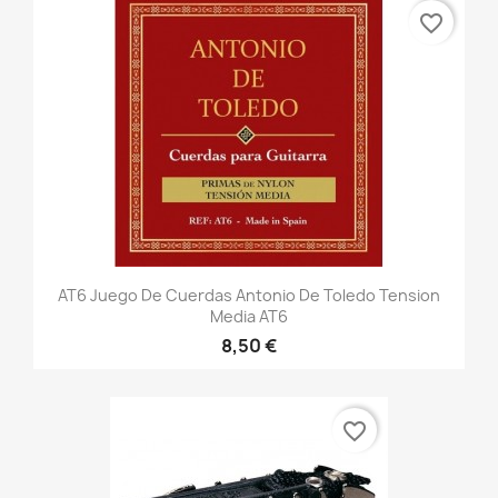
favorite_border
AT6 Juego De Cuerdas Antonio De Toledo Tension
Media AT6
8,50 €
favorite_border