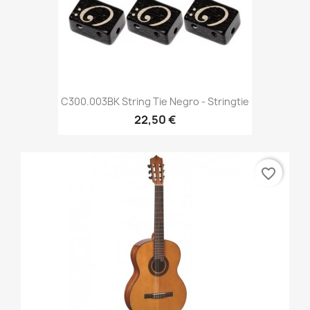
C300.003BK String Tie Negro - Stringtie
22,50 €
favorite_border