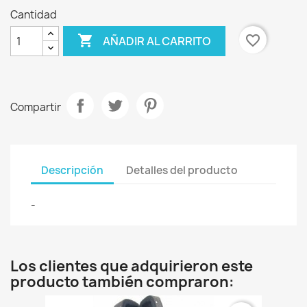
Cantidad

favorite_border
AÑADIR AL CARRITO
Compartir
Descripción
Detalles del producto
-
Los clientes que adquirieron este
producto también compraron: