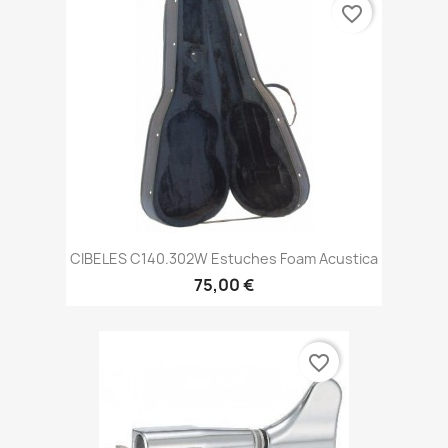
favorite_border
CIBELES C140.302W Estuches Foam Acustica
75,00 €
favorite_border