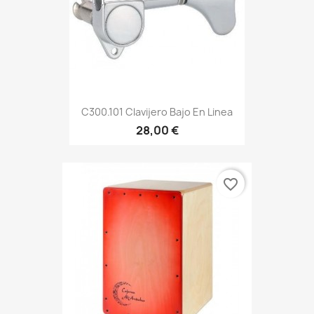
C300.101 Clavijero Bajo En Linea
28,00 €
favorite_border