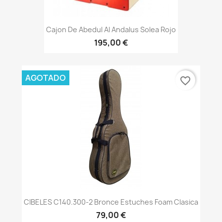
Cajon De Abedul Al Andalus Solea Rojo
195,00 €
AGOTADO
favorite_border
CIBELES C140.300-2 Bronce Estuches Foam Clasica
79,00 €