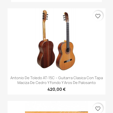
favorite_border
Antonio De Toledo AT-15C – Guitarra Clasica Con Tapa
Maciza De Cedro Y Fondo Y Aros De Palosanto
420,00 €
favorite_border