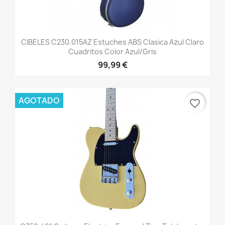
CIBELES C230.015AZ Estuches ABS Clasica Azul Claro
Cuadritos Color Azul/Gris
99,99 €
AGOTADO
favorite_border