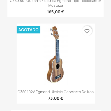
C350.401 Guitarra Electrica Egmond Tipo Telelecaster
Mostaza
165,00 €
AGOTADO
favorite_border
C380.102V Egmond Ukelele Concierto De Koa
73,00 €