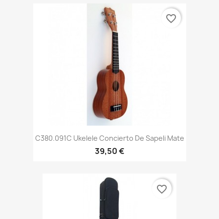
favorite_border
C380.091C Ukelele Concierto De Sapeli Mate
39,50 €
favorite_border