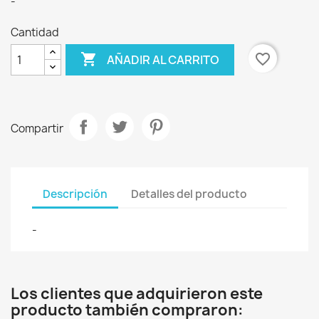
-
Cantidad

favorite_border
AÑADIR AL CARRITO
Compartir
Descripción
Detalles del producto
-
Los clientes que adquirieron este
producto también compraron: