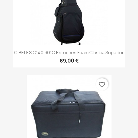
CIBELES C140.301C Estuches Foam Clasica Superior
89,00 €
favorite_border