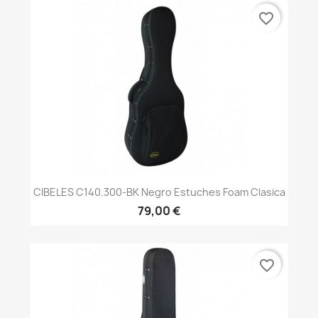
favorite_border
CIBELES C140.300-BK Negro Estuches Foam Clasica
79,00 €
favorite_border